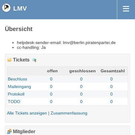
LMV
Übersicht
helpdesk-sender-email:
lmv@berlin.piratenpartei.de
cc-handling:
Ja
Tickets
D
e
offen
geschlossen
Gesamtzahl
t
Beschluss
0
0
0
a
Maileingang
0
0
0
i
l
Protokoll
0
0
0
s
TODO
0
0
0
Alle Tickets anzeigen
|
Zusammenfassung
Mitglieder